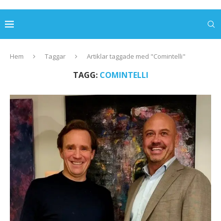
Hem
Taggar
Artiklar taggade med "Comintelli"
TAGG:
COMINTELLI