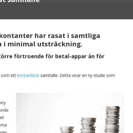
kontanter har rasat i samtliga
 i minimal utsträckning.
törre förtroende för betal-appar än för
s som ett
kontantlöst
samhälle. Detta visar en ny studie som
vry
tonde
det
erna
oner.