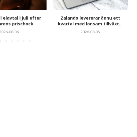
l elavtal i juli efter
Zalando levererar ännu ett
ens prischock
kvartal med lönsam tillväxt...
2026-08-06
2026-08-05