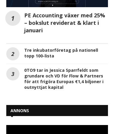
PE Accounting växer med 25%
Tror vi att förändringen gäller
Sambla Group aktiverar
– bokslut reviderat & klart i
oss eller någon...
tillstånd som
kreditmarknadsbolag o
januari
2026-08-05
2026-08-05
Tre inkubatorföretag på nationell
topp 100-lista
0TO9 tar in Jessica Sparrfeldt som
grundare och VD för Flow & Partners
för att frigöra Europas €1,4 biljoner i
outnyttjat kapital
ANNONS