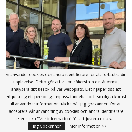
Vi använder cookies och andra identifierare för att förbättra din
upplevelse. Detta gör att vi kan säkerställa din åtkomst,
De är vidare i affärsidétävlingen
analysera ditt besök på vår webbplats. Det hjälper oss att
Startup Challenge
erbjuda dig ett personligt anpassat innehåll och smidig åtkomst
till användbar information. Klicka på ”Jag godkänner” för att
acceptera vår användning av cookies och andra identifierare
Fullsatt när entreprenörskap och innovation
eller klicka ”Mer information” för att justera dina val.
tog plats – fokus på framtidens kompetens
Jag Godkänner
Mer Information >>