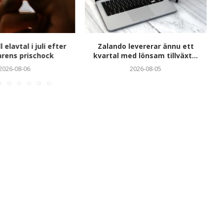
l elavtal i juli efter
Zalando levererar ännu ett
ens prischock
kvartal med lönsam tillväxt...
2026-08-06
2026-08-05