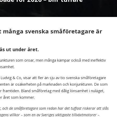
tt många svenska småföretagare är
ås ut under året.
njunkturen som oroar, men många kämpar också med ineffektiv
önsamhet.
dvig & Co, visar att fler än sju av tio svenska småföretagare
menten är osäkerheten på marknaden och konjunkturen. De som
ör framtiden. Bland småföretag med dålig lönsamhet i nuläget,
der året som kommer.
 och de småföretagare som redan har det tuffast riskerar att slås
agens villkor – som en av Sveriges viktigaste tillväxtmotorer –