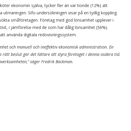
köter ekonomin själva, tycker fler än var tionde (12%) att
a utmaningen. Sifo-undersökningen visar på en tydlig koppling
rsökta småföretagen. Företag med god lönsamhet upplever i
ktivt, i jämförelse med de som har dålig lönsamhet (56%).
tt använda digitala redovisningssystem.
samhet och manuell och ineffektiv ekonomisk administration. En
 rätt beslut gör det lättare att styra företaget i denna osäkra tid.
kärnverksamheten,” säger Fredrik Backman.