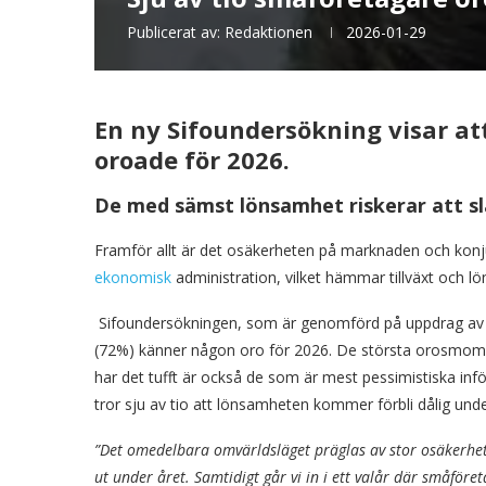
Publicerat av:
Redaktionen
2026-01-29
En ny Sifoundersökning visar a
oroade för 2026.
De med sämst lönsamhet riskerar att sl
Framför allt är det osäkerheten på marknaden och ko
ekonomisk
administration, vilket hämmar tillväxt och l
Sifoundersökningen, som är genomförd på uppdrag av Lu
(72%) känner någon oro för 2026. De största orosmo
har det tufft är också de som är mest pessimistiska inf
tror sju av tio att lönsamheten kommer förbli dålig un
”Det omedelbara omvärldsläget präglas av stor osäkerhet,
ut under året. Samtidigt går vi in i ett valår där småföret