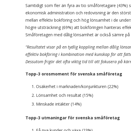
Samtidigt som fler än fyra av tio småföretagare (43%) s
ekonomisk administration och redovisning är den störst
mellan effektiv bokföring och hög lönsamhet i de unde
högre utsträckning (69%) att bokföringen hanteras effe
Småföretagen med dålig lönsamhet är också sämre på a
”Resultatet visar på en tydlig koppling mellan dålig lön
effektiv bokföring i kombination med kunskap för att fatta
Dessutom frigör det ofta viktig tid till att fokusera på 
Topp-3 orosmoment för svenska småföretag
Osäkerhet i marknaden/konjunkturen (22%)
Lönsamhet och resultat (15%)
Minskade intäkter (14%)
Topp-3 utmaningar för svenska småföretag
Få nya kunder och växa (23%)