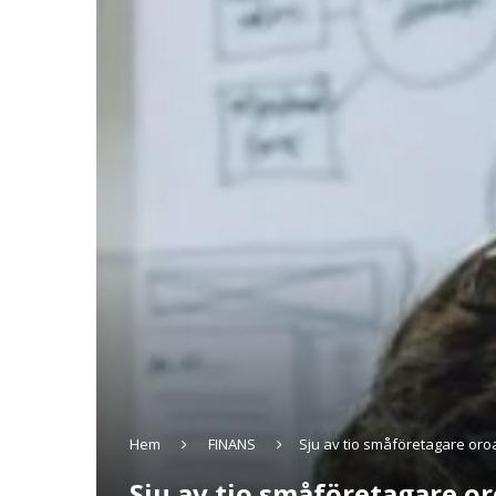
Hem
FINANS
Sju av tio småföretagare oroa
Sju av tio småföretagare oro