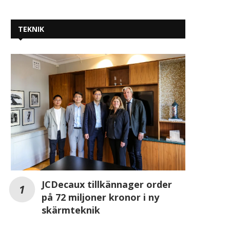
TEKNIK
Tror vi att förändringen gäller
Sambla Group aktiverar
oss eller någon...
tillstånd som
kreditmarknadsbolag o
2026-08-05
2026-08-05
JCDecaux tillkännager order
på 72 miljoner kronor i ny
skärmteknik