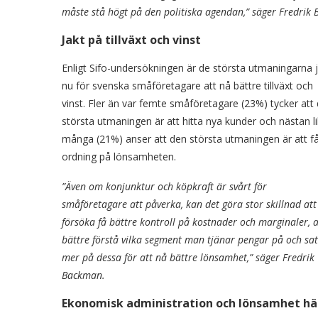
måste stå högt på den politiska agendan,” säger Fredri
Jakt på tillväxt och vinst
Enligt Sifo-undersökningen är de största utmaningarna 
nu för svenska småföretagare att nå bättre tillväxt och
vinst. Fler än var femte småföretagare (23%) tycker att
största utmaningen är att hitta nya kunder och nästan l
många (21%) anser att den största utmaningen är att f
ordning på lönsamheten.
”Även om konjunktur och köpkraft är svårt för
småföretagare att påverka, kan det göra stor skillnad att
försöka få bättre kontroll på kostnader och marginaler, a
bättre förstå vilka segment man tjänar pengar på och sa
mer på dessa för att nå bättre lönsamhet,” säger Fredrik
Backman.
Ekonomisk administration och lönsamhet hä