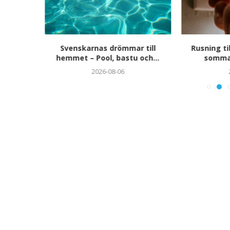
n i
Svenskarnas drömmar till
Rusning til
sonlig
hemmet – Pool, bastu och...
sommar
ång...
2026-08-06