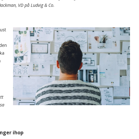
k Backman, VD på Ludvig & Co.
just
 den
ika
å
tt
tsa
nger ihop