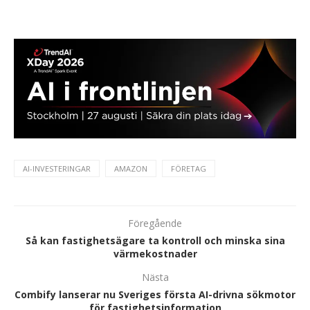
AI-INVESTERINGAR
AMAZON
FÖRETAG
Föregående
Så kan fastighetsägare ta kontroll och minska sina
värmekostnader
Nästa
Combify lanserar nu Sveriges första AI-drivna sökmotor
för fastighetsinformation