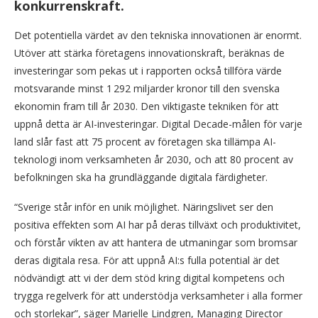
konkurrenskraft.
Det potentiella värdet av den tekniska innovationen är enormt.
Utöver att stärka företagens innovationskraft, beräknas de
investeringar som pekas ut i rapporten också tillföra värde
motsvarande minst 1 292 miljarder kronor till den svenska
ekonomin fram till år 2030. Den viktigaste tekniken för att
uppnå detta är AI-investeringar. Digital Decade-målen för varje
land slår fast att 75 procent av företagen ska tillämpa AI-
teknologi inom verksamheten år 2030, och att 80 procent av
befolkningen ska ha grundläggande digitala färdigheter.
“Sverige står inför en unik möjlighet. Näringslivet ser den
positiva effekten som AI har på deras tillväxt och produktivitet,
och förstår vikten av att hantera de utmaningar som bromsar
deras digitala resa. För att uppnå AI:s fulla potential är det
nödvändigt att vi der dem stöd kring digital kompetens och
trygga regelverk för att understödja verksamheter i alla former
och storlekar”, säger Marielle Lindgren, Managing Director