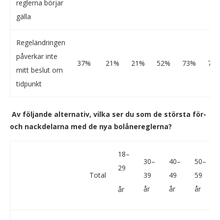
reglerna börjar
gälla
Regeländringen
påverkar inte
37%
21%
21%
52%
73%
71
mitt beslut om
tidpunkt
Av följande alternativ, vilka ser du som de största för-
och nackdelarna med de nya bolånereglerna?
18–
30–
40–
50–
29
Total
39
49
59
år
år
år
år