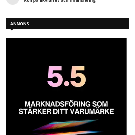
koll på likviditet och finansiering
ANNONS