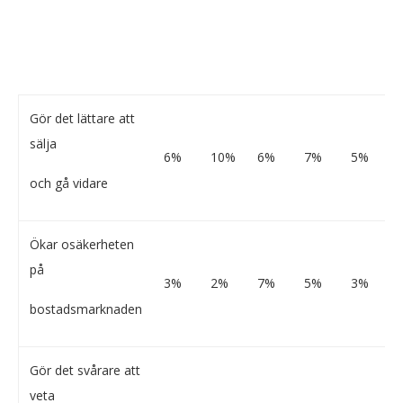
Gör det lättare att
sälja
6%
10%
6%
7%
5%
och gå vidare
Ökar osäkerheten
på
3%
2%
7%
5%
3%
bostadsmarknaden
Gör det svårare att
veta