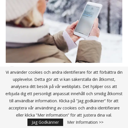
Bedrägerierna fortsätter att öka –
Vi använder cookies och andra identifierare för att förbättra din
sparbanken fortsätter satsa
upplevelse. Detta gör att vi kan säkerställa din åtkomst,
proaktivt
analysera ditt besök på vår webbplats. Det hjälper oss att
erbjuda dig ett personligt anpassat innehåll och smidig åtkomst
till användbar information. Klicka på ”Jag godkänner” för att
General Dynamics European Land Systems och
acceptera vår användning av cookies och andra identifierare
Clavister demonstrerar AI-driven cybersäkerhet
på FEINDEF 2025
eller klicka ”Mer information” för att justera dina val.
Jag Godkänner
Mer Information >>