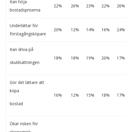
Kan höja
22%
26%
23%
22%
26%
bostadspriserna
Underlättar för
20%
12%
14%
16%
24%
förstagångsköpare
Kan driva på
18%
18%
19%
20%
17%
skuldsättningen
Gör det lättare att
köpa
16%
12%
15%
18%
17%
bostad
Ökar risken för
ekonomisk