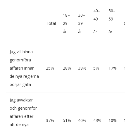
40–
50–
18–
30–
49
59
Total
29
39
60+
år
år
år
år
Jag vill hinna
genomföra
affären innan
25%
28%
38%
5%
17%
13
de nya reglerna
börjar gälla
Jag avvaktar
och genomför
affären efter
37%
51%
40%
43%
10%
17
att de nya