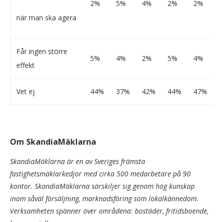
2%
5%
4%
2%
2%
när man ska agera
Får ingen större
5%
4%
2%
5%
4%
effekt
Vet ej
44%
37%
42%
44%
47%
Om SkandiaMäklarna
SkandiaMäklarna är en av Sveriges främsta
fastighetsmäklarkedjor med cirka 500 medarbetare på 90
kontor. SkandiaMäklarna särskiljer sig genom hög kunskap
inom såväl försäljning, marknadsföring som lokalkännedom.
Verksamheten spänner över områdena: bostäder, fritidsboende,