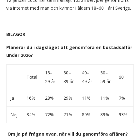
12 januari 2026 har sammanlagt 1030 intervjuer genomförts
via internet med män och kvinnor i åldern 18–60+ år i Sverige.
BILAGOR
Planerar du i dagsläget att genomföra en bostadsaffär
under 2026?
18–
30–
40–
50–
Total
60+
29 år
39 år
49 år
59 år
Ja
16%
28%
29%
11%
11%
7%
Nej
84%
72%
71%
89%
89%
93%
Om ja på frågan ovan, när vill du genomföra affären?