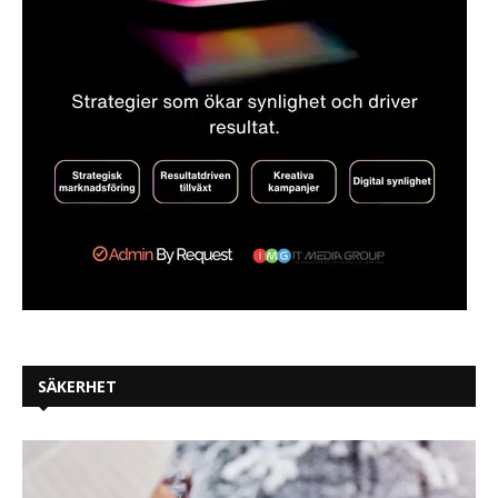
SÄKERHET