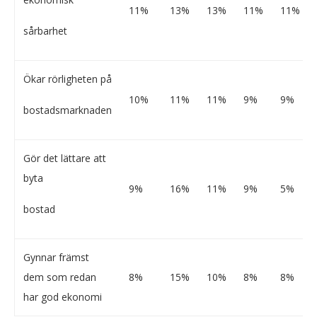
11%
13%
13%
11%
11%
sårbarhet
Ökar rörligheten på
10%
11%
11%
9%
9%
bostadsmarknaden
Gör det lättare att
byta
9%
16%
11%
9%
5%
bostad
Gynnar främst
dem som redan
8%
15%
10%
8%
8%
har god ekonomi