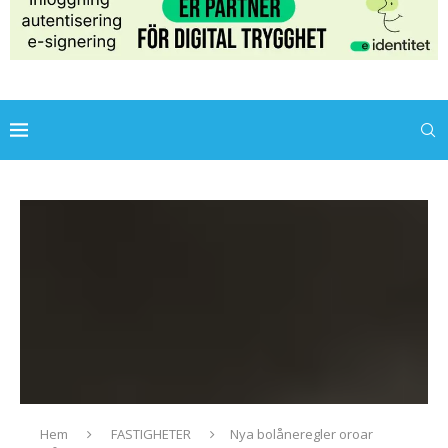
Hem
FASTIGHETER
Nya bolåneregler oroar