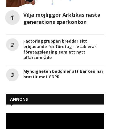
Vilja möjliggör Arktikas nästa
generations sparkonton
Factoringgruppen breddar sitt
erbjudande för företag – etablerar
företagsleasing som ett nytt
affärsområde
Myndigheten bedömer att banken har
brustit mot GDPR
Svenska företag oroliga för
Sverige halkar efter
framtida kompetensbrist
konkurrensen om utlä
investeringar
2026-05-27
2026-05-22
ANNONS