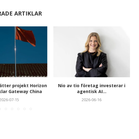
RADE ARTIKLAR
tter projekt Horizon
Nio av tio företag investerar i
klar Gateway China
agentisk AI...
2026-07-15
2026-06-16