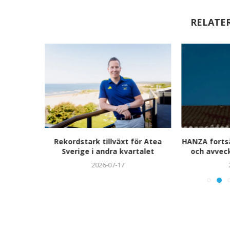
RELATE
i för
Rekordstark tillväxt för Atea
HANZA fortsä
Sverige i andra kvartalet
och avvec
2026-07-17