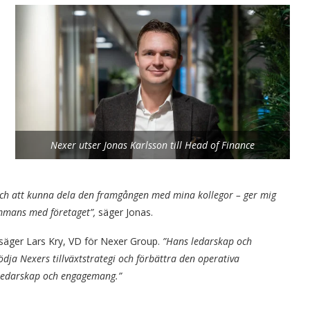
Nexer utser Jonas Karlsson till Head of Finance
– och att kunna dela den framgången med mina kollegor – ger mig
sammans med företaget”,
säger Jonas.
säger Lars Kry, VD för Nexer Group.
”Hans ledarskap och
ödja Nexers tillväxtstrategi och förbättra den operativa
s ledarskap och engagemang.”