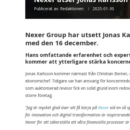
Publicerat av:
Redaktionen
2025-01-30
Nexer Group har utsett Jonas Kar
med den 16 december.
Hans omfattande erfarenhet och expertis
kommer att ytterligare stärka koncern
Jonas Karlsson kommer närmast från Christian Berner,
ekonomichef. Tidigare var han ansvarig för koncernredo
som auktoriserad revisor fick en solid grund inom redov
större företag.
”Jag är mycket glad över att få börja på
Nexer
vid en så 
för innovation och digital transformation är inspireran
Nexer för att säkerställa att våra finansiella processer ä