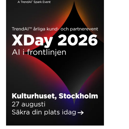
Svenska företag oroliga för
Sverige halkar efter
framtida kompetensbrist
konkurrensen om utlä
investeringar
2026-05-27
2026-05-22