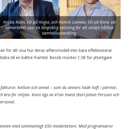
Niklas Rönn, VD på Hogia, och Henrik Lönnevi, VD på Kivra, ser
samarbetet som en långsiktig satsning för att stödja hållbar
samhällsutveckling.
 för att visa hur deras affärsmodell inte bara effektiviserar
bidra till en bättre framtid. Besök monter C:38 för ytterligare
, fakturor, kvitton och annat – som du annars hade haft i pärmar,
och bra för miljön. Kivra ägs av 41an Invest (Karl-Johan Persson och
personal.
ritannien med sammanlagt 650 medarbetare. Med programvaror