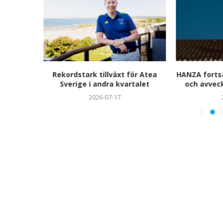
i för
Rekordstark tillväxt för Atea
HANZA fortsä
Sverige i andra kvartalet
och avvec
2026-07-17