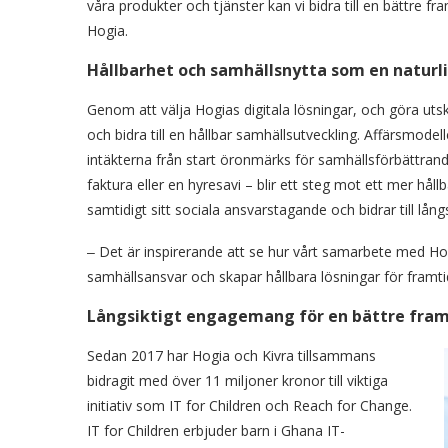
våra produkter och tjänster kan vi bidra till en bättre f
Hogia.
Hållbarhet och samhällsnytta som en naturli
Genom att välja Hogias digitala lösningar, och göra utsk
och bidra till en hållbar samhällsutveckling. Affärsmode
intäkterna från start öronmärks för samhällsförbättrande
faktura eller en hyresavi – blir ett steg mot ett mer hå
samtidigt sitt sociala ansvarstagande och bidrar till lång
‒ Det är inspirerande att se hur vårt samarbete med Hog
samhällsansvar och skapar hållbara lösningar för framti
Långsiktigt engagemang för en bättre fram
Sedan 2017 har Hogia och Kivra tillsammans
bidragit med över 11 miljoner kronor till viktiga
initiativ som IT for Children och Reach for Change.
IT for Children erbjuder barn i Ghana IT-