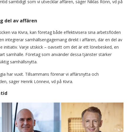
ramtid samtidigt som vi utvecklar affären, säger Niklas Rönn, vd på
g del av affären
icken via Kivra, kan företag både effektivisera sina arbetsflöden
llen integrerar samhällsengagemang direkt i affären, där en del av
 initiativ. Varje utskick – oavsett om det är ett lönebesked, en
llbart samhälle. Företag som använder dessa tjänster stärker
siktig samhällsnytta.
ia har vuxit. Tillsammans förenar vi affärsnytta och
den, säger Henrik Lönnevi, vd på Kivra.
tid