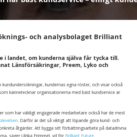
knings- och analysbolaget Brilliant
ce
i
landet,
om
kunderna
själva
får
tycka
till.
nnat Länsförsäkringar, Preem, Lyko och
n kundundersökningar, kundernas egna röster, och visar också
t som kännetecknar organisationerna med bäst kundservice är
er som har väldigt engagerade medarbetare också har de mest
plevelsen
. Därför är det så viktigt att löpande göra kund- och
nkreta åtgärder. Att bygga sitt förbättringsarbete på datadrivna
na, säger Ulrika Frimmel, vd för
Brilliant Future
.