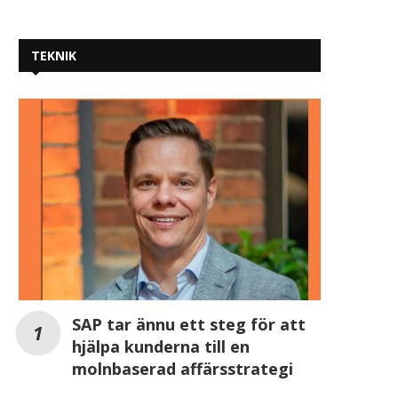
TEKNIK
SAP tar ännu ett steg för att
hjälpa kunderna till en
molnbaserad affärsstrategi
Tror vi att förändringen gäller
Sambla Group aktiverar
oss eller någon...
tillstånd som