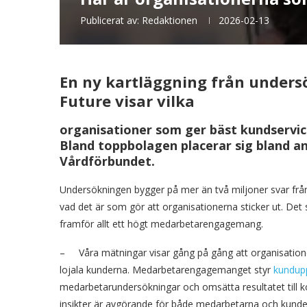
Publicerat av:
Redaktionen
2026-02-13
En ny kartläggning från undersö
Future visar vilka
organisationer
som
ger
bäst
kundservi
Bland toppbolagen placerar sig bland a
Vårdförbundet.
Undersökningen bygger på mer än två miljoner svar frå
vad det är som gör att organisationerna sticker ut. De
framför allt ett högt medarbetarengagemang.
– Våra mätningar visar gång på gång att organisation
lojala kunderna. Medarbetarengagemanget styr
kundup
medarbetarundersökningar och omsätta resultatet till ko
insikter är avgörande för både medarbetarna och kunder