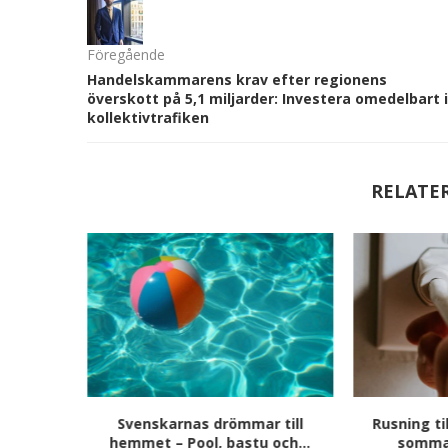
Föregående
Handelskammarens krav efter regionens
överskott på 5,1 miljarder: Investera omedelbart i
kollektivtrafiken
RELATE
n i
Svenskarnas drömmar till
Rusning til
sonlig
hemmet – Pool, bastu och...
sommar