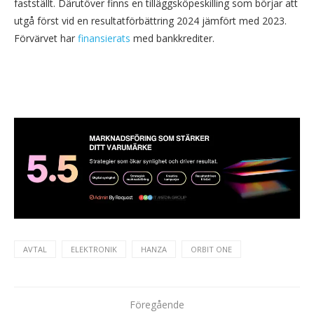
fastställt. Därutöver finns en tilläggsköpeskilling som börjar att
utgå först vid en resultatförbättring 2024 jämfört med 2023.
Förvärvet har
finansierats
med bankkrediter.
AVTAL
ELEKTRONIK
HANZA
ORBIT ONE
Föregående