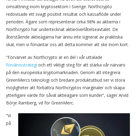
omsättning inom kryptosektorn i Sverige. Northcrypto
redovisade ett svagt positivt resultat och kassaflöde under
perioden. Ägare som representerar cirka 98% av aktierna i
Northcrypto har undertecknat aktieöverlåtelseavtalet. De
återstående aktieägarna har ännu inte signerat av praktiska
skäl, men vi förväntar oss att detta kommer att ske inom kort.
“Förvärvet av Northcrypto är en del i vår uttalade
förvärvsstrategi
och ett viktigt steg för att stärka vår närvaro
på den europeiska kryptomarknaden. Genom att integrera
GreenMercs teknologi och bredare produktutbud ser vi stora
möjligheter att förbättra Northcryptos marginaler och skapa
ytterligare värde för såväl aktieägare som kunder”, säger Arvid
Börje Ramberg, vd för GreenMerc.
“Vi
på