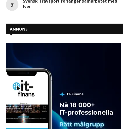
Svensk Travsport förlänger samarbetet med
Iver
ANNONS