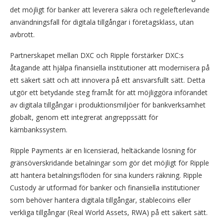
det möjligt för banker att leverera säkra och regel­efterlevande
användningsfall för digitala tillgångar i företagsklass, utan
avbrott.
Partnerskapet mellan DXC och Ripple förstärker DXC:s
åtagande att hjälpa finansiella institutioner att modernisera på
ett säkert sätt och att innovera på ett ansvarsfullt sätt. Detta
utgör ett betydande steg framåt för att möjliggöra införandet
av digitala tillgångar i produktionsmiljöer för bankverksamhet
globalt, genom ett integrerat angreppssätt för
kärnbankssystem.
Ripple Payments är en licensierad, heltäckande lösning för
gränsöverskridande betalningar som gör det möjligt för Ripple
att hantera betalningsflöden för sina kunders räkning. Ripple
Custody är utformad för banker och finansiella institutioner
som behöver hantera digitala tillgångar, stablecoins eller
verkliga tillgångar (Real World Assets, RWA) på ett säkert sätt.