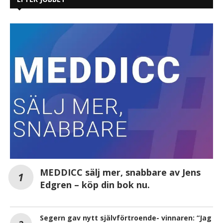
MEDDICC sälj mer, snabbare av Jens
Edgren – köp din bok nu.
Segern gav nytt självförtroende- vinnaren: “Jag