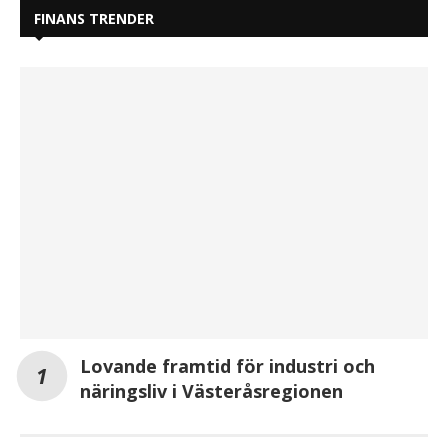
FINANS TRENDER
Lovande framtid för industri och
näringsliv i Västeråsregionen