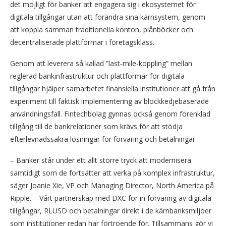
det möjligt för banker att engagera sig i ekosystemet för
digitala tillgångar utan att förändra sina kärnsystem, genom
att koppla samman traditionella konton, plånböcker och
decentraliserade plattformar i företagsklass.
Genom att leverera så kallad ”last-mile-koppling” mellan
reglerad bankinfrastruktur och plattformar för digitala
tillgångar hjälper samarbetet finansiella institutioner att gå från
experiment till faktisk implementering av blockkedjebaserade
användningsfall. Fintechbolag gynnas också genom förenklad
tillgång till de bankrelationer som krävs för att stödja
efterlevnadssäkra lösningar för förvaring och betalningar.
– Banker står under ett allt större tryck att modernisera
samtidigt som de fortsätter att verka på komplex infrastruktur,
säger Joanie Xie, VP och Managing Director, North America på
Ripple. – Vårt partnerskap med DXC för in förvaring av digitala
tillgångar, RLUSD och betalningar direkt i de kärnbanksmiljöer
som institutioner redan har förtroende för. Tillsammans gör vi