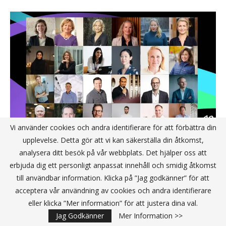
Vi använder cookies och andra identifierare för att förbättra din
upplevelse. Detta gör att vi kan säkerställa din åtkomst,
analysera ditt besök på vår webbplats. Det hjälper oss att
Toppinvesterare och startups möts i
erbjuda dig ett personligt anpassat innehåll och smidig åtkomst
Göteborg på riskkapitalforumet
till användbar information. Klicka på ”Jag godkänner” för att
GoWest
acceptera vår användning av cookies och andra identifierare
eller klicka ”Mer information” för att justera dina val.
Jag Godkänner
Mer Information >>
Procada blir årets startup i Trollhättan 2023