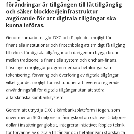
förändringar är tillgången till lättillgänglig
och säker blockkedjeinfrastruktur
avgörande för att digitala tillgångar ska
kunna införas.
Genom samarbetet gör DXC och Ripple det möjligt för
finansiella institutioner och fintechbolag att smidigt få tillgång
till teknik för digitala tillgångar och därigenom bygga broar
mellan traditionella finansiella system och onchain-finans.
Lösningen möjliggör programmerbara betalningar samt
tokenisering, förvaring och överföring av digitala tillgångar,
vilket gör det möjligt för institutioner att leverera reglerade
användningsfall för digitala tillgångar utan att störa
affärskritiska kärnbanksystem.
Genom att utnyttja DXC:s kärnbanksplattform Hogan, som
driver mer än 300 miljoner inlåningskonton och över 5 biljoner
dollar i insättningar globalt, integrerar initiativet Ripp­les teknik
för förvaring av digitala tillgångar och betalningar i storskaliga