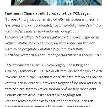
Sapthagiri Chapalapalli, Europachef på TCS
, säger:
”
Europeiska organisationer strävar efter att balansera risker i
leveranskedjan och suveränitetsfrågor, samtidigt som de vill dra
nytta av den senaste tekniken för att vara globalt
konkurrenskraftiga. TCS SovereignSecure Cloud-lösningar är en
viktig milstolpe för TCS i Europa, då våra kunder nu kan dra
nytta av en pragmatisk molnstrategi som säkerställer
motståndskraft och suveränitet anpassad till deras verksamhet.
”
TCS introducerar även TCS Sovereignty Consulting and
Delivery Framework i EU. Det är ett ramverk för rådgivning och
leverans som hjälper organisationer att hitta rätt balans mellan
kontroll och flexibilitet. Ramverket bygger på insikten att inte all
data och alla system kräver samma nivå av suveränt skydd.
Genom ett praktiskt, riskbaserat tillvägagångssätt
kategoriseras arbetsbelastningar efter deras vikt, och rätt
suveränitetsnivå tillämpas på varje del. Detta fokuserar