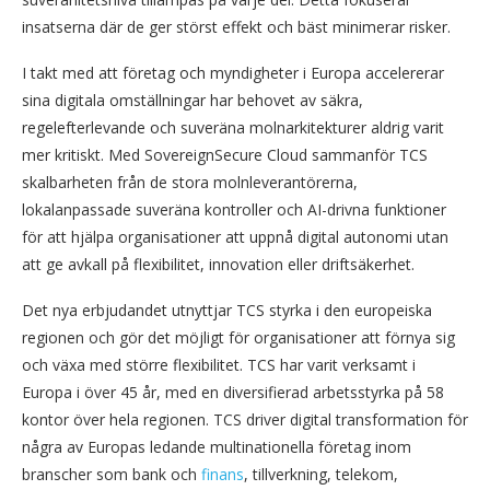
insatserna där de ger störst effekt och bäst minimerar risker.
I takt med att företag och myndigheter i Europa accelererar
sina digitala omställningar har behovet av säkra,
regelefterlevande och suveräna molnarkitekturer aldrig varit
mer kritiskt. Med SovereignSecure Cloud sammanför TCS
skalbarheten från de stora molnleverantörerna,
lokalanpassade suveräna kontroller och AI-drivna funktioner
för att hjälpa organisationer att uppnå digital autonomi utan
att ge avkall på flexibilitet, innovation eller driftsäkerhet.
Det nya erbjudandet utnyttjar TCS styrka i den europeiska
regionen och gör det möjligt för organisationer att förnya sig
och växa med större flexibilitet. TCS har varit verksamt i
Europa i över 45 år, med en diversifierad arbetsstyrka på 58
kontor över hela regionen. TCS driver digital transformation för
några av Europas ledande multinationella företag inom
branscher som bank och
finans
, tillverkning, telekom,