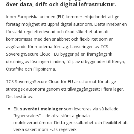
över data, drift och digital infrastruktur.
Inom Europeiska unionen (EU) kommer erbjudandet att ge
företag möjlighet att uppnå digital autonomi. Detta innebär en
förstärkt regelefterlevnad och ökad säkerhet utan att
kompromissa med den snabbhet och flexibilitet som är
avgörande för moderna företag. Lanseringen av TCS
SovereignSecure Cloud i EU bygger på en framgångsrik
utrullning av lösningen i Indien, följt av utbyggnader till Kenya,
Östafrika och Filippinerna.
TCS SovereignSecure Cloud för EU är utformat för att ge
strategisk autonomi genom ett tillvägagångssätt i flera lager.
Det består av:
Ett
suveränt molnlager
som levereras via så kallade
“hyperscalers” – de allra största globala
molnleverantörerna. Detta ger skalbarhet och flexibilitet att
verka säkert inom EU:s regelverk.