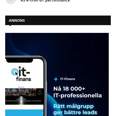
RS e-tron GT performance
ANNONS