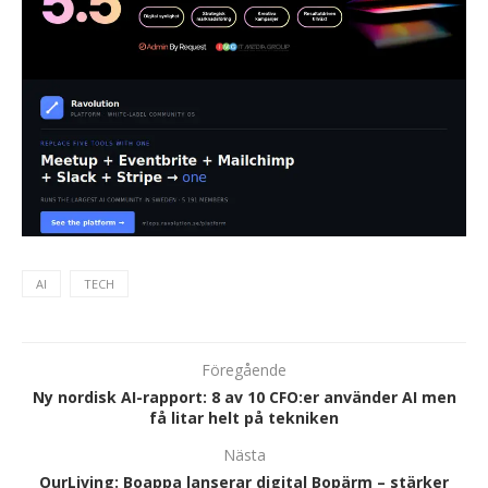
AI
TECH
Föregående
Ny nordisk AI-rapport: 8 av 10 CFO:er använder AI men
få litar helt på tekniken
Nästa
OurLiving: Boappa lanserar digital Bopärm – stärker