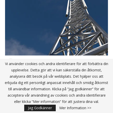
Avancerad transformationsteknik
Vi använder cookies och andra identifierare för att förbättra din
med grön energilösning
upplevelse. Detta gör att vi kan säkerställa din åtkomst,
analysera ditt besök på vår webbplats. Det hjälper oss att
erbjuda dig ett personligt anpassat innehåll och smidig åtkomst
More Alliance startar MOD Studio: Satsar på
till användbar information. Klicka på ”Jag godkänner” för att
digital affärs- och tjänsteutveckling
acceptera vår användning av cookies och andra identifierare
eller klicka ”Mer information” för att justera dina val.
Två BizMaker-startups får 500 000 kronor i
Vinnovas utlysning
Jag Godkänner
Mer Information >>