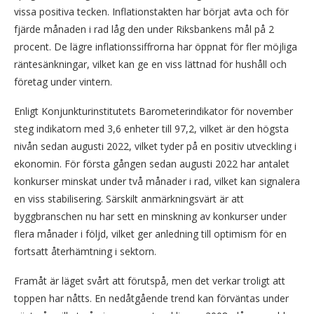
vissa positiva tecken. Inflationstakten har börjat avta och för
fjärde månaden i rad låg den under Riksbankens mål på 2
procent. De lägre inflationssiffrorna har öppnat för fler möjliga
räntesänkningar, vilket kan ge en viss lättnad för hushåll och
företag under vintern.
Enligt Konjunkturinstitutets Barometerindikator för november
steg indikatorn med 3,6 enheter till 97,2, vilket är den högsta
nivån sedan augusti 2022, vilket tyder på en positiv utveckling i
ekonomin. För första gången sedan augusti 2022 har antalet
konkurser minskat under två månader i rad, vilket kan signalera
en viss stabilisering. Särskilt anmärkningsvärt är att
byggbranschen nu har sett en minskning av konkurser under
flera månader i följd, vilket ger anledning till optimism för en
fortsatt återhämtning i sektorn.
Framåt är läget svårt att förutspå, men det verkar troligt att
toppen har nåtts. En nedåtgående trend kan förväntas under