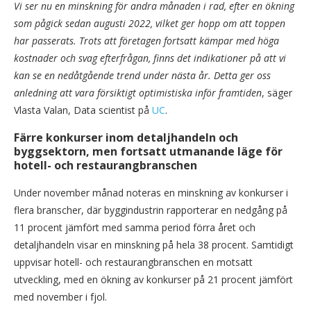
Vi ser nu en minskning för andra månaden i rad, efter en ökning
som pågick sedan augusti 2022, vilket ger hopp om att toppen
har passerats. Trots att företagen fortsatt kämpar med höga
kostnader och svag efterfrågan, finns det indikationer på att vi
kan se en nedåtgående trend under nästa år. Detta ger oss
anledning att vara försiktigt optimistiska inför framtiden
, säger
Vlasta Valan, Data scientist på
UC
.
Färre konkurser inom detaljhandeln och
byggsektorn, men fortsatt utmanande läge för
hotell- och restaurangbranschen
Under november månad noteras en minskning av konkurser i
flera branscher, där byggindustrin rapporterar en nedgång på
11 procent jämfört med samma period förra året och
detaljhandeln visar en minskning på hela 38 procent. Samtidigt
uppvisar hotell- och restaurangbranschen en motsatt
utveckling, med en ökning av konkurser på 21 procent jämfört
med november i fjol.