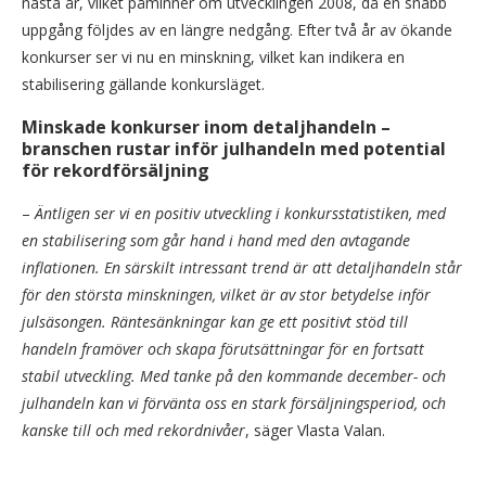
nästa år, vilket påminner om utvecklingen 2008, då en snabb
uppgång följdes av en längre nedgång. Efter två år av ökande
konkurser ser vi nu en minskning, vilket kan indikera en
stabilisering gällande konkursläget.
Minskade konkurser inom detaljhandeln –
branschen rustar inför julhandeln med potential
för rekordförsäljning
–
Äntligen ser vi en positiv utveckling i konkursstatistiken, med
en stabilisering som går hand i hand med den avtagande
inflationen. En särskilt intressant trend är att detaljhandeln står
för den största minskningen, vilket är av stor betydelse inför
julsäsongen. Räntesänkningar kan ge ett positivt stöd till
handeln framöver och skapa förutsättningar för en fortsatt
stabil utveckling. Med tanke på den kommande december- och
julhandeln kan vi förvänta oss en stark försäljningsperiod, och
kanske till och med rekordnivåer
, säger Vlasta Valan.