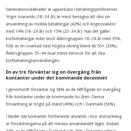
Generationsskillnader är uppenbara i betalningspreferenser.
Yngre svarande (18–34 år) är mest benägna att öka sin
användning av mobila betalningar (42%) och kryptovalutor
med 14% (18–24 år) och 15% (25–34 år). När det gäller
kortbetalningar leder dock åldersgruppen 18–24 år med 35%,
följt av en oväntad näst högsta ökning bland de 55+ (33%).
Åldersgruppen 35–44 visar minst intresse för att öka
kortbetalningsanvändningen.
En av tre förväntar sig en övergång från
kontanter under det kommande decenniet
I genomsnitt förväntar sig 38% av de tillfrågade en övergång
från kontanter under de kommande tio åren. Denna
förväntning är högst på Irland (49%) och i Danmark (56%).
I länder där kontanter fortfarande används i stor utsträckning
är förväntningarna på att minska användandet lägre. Endast
33% av de tillfrågade i Tyskland och 28% i Österrike räknar