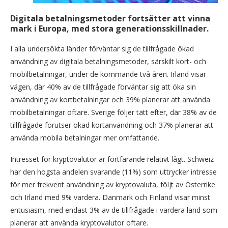
Digitala betalningsmetoder fortsätter att vinna
mark i Europa, med stora generationsskillnader.
I alla undersökta länder förväntar sig de tillfrågade ökad
användning av digitala betalningsmetoder, särskilt kort- och
mobilbetalningar, under de kommande två åren. Irland visar
vägen, där 40% av de tillfrågade förväntar sig att öka sin
användning av kortbetalningar och 39% planerar att använda
mobilbetalningar oftare. Sverige följer tätt efter, där 38% av de
tillfrågade förutser ökad kortanvändning och 37% planerar att
använda mobila betalningar mer omfattande.
Intresset för kryptovalutor är fortfarande relativt lågt. Schweiz
har den högsta andelen svarande (11%) som uttrycker intresse
för mer frekvent användning av kryptovaluta, följt av Österrike
och Irland med 9% vardera. Danmark och Finland visar minst
entusiasm, med endast 3% av de tillfrågade i vardera land som
planerar att använda kryptovalutor oftare.