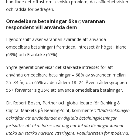
handlade det oftast om tekniska problem, datasäkerhetsrisker
och rädsla för bedrägeri.
Omedelbara betalningar ökar; varannan
respondent vill använda dem
I genomsnitt avser varannan svarande att använda
omedelbara betalningar i framtiden. Intresset är högst i Irland
(63%) och Frankrike (67%).
Yngre generationer visar det starkaste intresset för att
använda omedelbara betalningar – 68% av svaranden mellan
25–34 år, och 65% av de i åldern 18–24. Även i åldersgruppen
55+ förväntar sig 35% att använda omedelbara betalningar.
Dr. Robert Bosch, Partner och global ledare för Banking &
Capital Markets på BearingPoint, kommenter:
”Undersökningen
bekräftar att användandet av digitala betalningslösningar
fortsätter att öka. Intressant nog har lokala lösningar kunnat
utöka sin starka närvaro ytterligare. Populariteten för moderna,