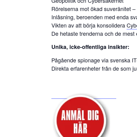
Geopolitik och Cybersäkerhet
Rörelserna mot ökad suveränitet –
Inlåsning, beroenden med enda svar
Vikten av att börja konsolidera
Cybe
De hetaste trenderna och de mest ef
Unika, icke-offentliga insikter:
Pågående spionage via svenska IT-
Direkta erfarenheter från de som ju