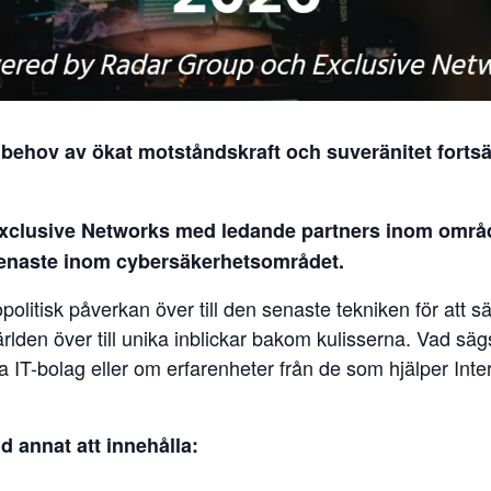
 behov av ökat motståndskraft och suveränitet fortsät
clusive Networks med ledande partners inom områd
senaste inom cybersäkerhetsområdet.
itisk påverkan över till den senaste tekniken för att säk
rlden över till unika inblickar bakom kulisserna. Vad säg
ska IT-bolag eller om erfarenheter från de som hjälper I
 annat att innehålla: