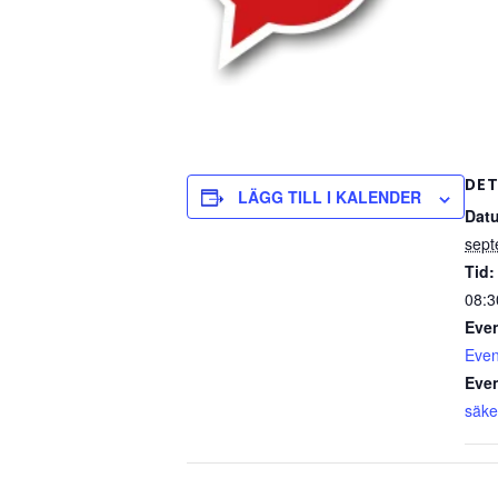
DET
LÄGG TILL I KALENDER
Dat
sept
Tid:
08:3
Eve
Even
Eve
säke