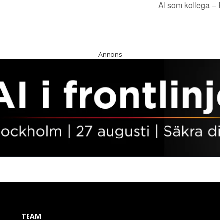
AI som kollega – 
Annons
TEAM