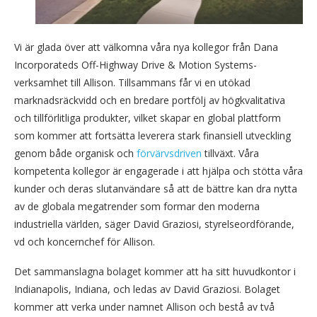
Vi är glada över att välkomna våra nya kollegor från Dana
Incorporateds Off-Highway Drive & Motion Systems-
verksamhet till Allison. Tillsammans får vi en utökad
marknadsräckvidd och en bredare portfölj av högkvalitativa
och tillförlitliga produkter, vilket skapar en global plattform
som kommer att fortsätta leverera stark finansiell utveckling
genom både organisk och
förvärvsdriven
tillväxt. Våra
kompetenta kollegor är engagerade i att hjälpa och stötta våra
kunder och deras slutanvändare så att de bättre kan dra nytta
av de globala megatrender som formar den moderna
industriella världen, säger David Graziosi, styrelseordförande,
vd och koncernchef för Allison.
Det sammanslagna bolaget kommer att ha sitt huvudkontor i
Indianapolis, Indiana, och ledas av David Graziosi. Bolaget
kommer att verka under namnet Allison och bestå av två