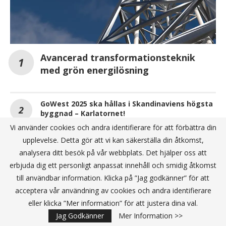
Avancerad transformationsteknik
med grön energilösning
GoWest 2025 ska hållas i Skandinaviens högsta
byggnad – Karlatornet!
Vi använder cookies och andra identifierare för att förbättra din
Fullsatt när entreprenörskap och innovation
upplevelse. Detta gör att vi kan säkerställa din åtkomst,
tog plats – fokus på framtidens kompetens
analysera ditt besök på vår webbplats. Det hjälper oss att
erbjuda dig ett personligt anpassat innehåll och smidig åtkomst
till användbar information. Klicka på ”Jag godkänner” för att
ANNONS
acceptera vår användning av cookies och andra identifierare
eller klicka ”Mer information” för att justera dina val.
Jag Godkänner
Mer Information >>